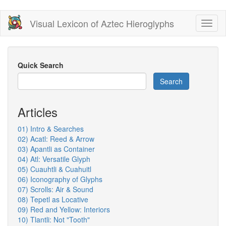
Skip
Visual Lexicon of Aztec Hieroglyphs
Toggl
to
naviga
main
content
Quick Search
Search
Articles
01) Intro & Searches
02) Acatl: Reed & Arrow
03) Apantli as Container
04) Atl: Versatile Glyph
05) Cuauhtli & Cuahuitl
06) Iconography of Glyphs
07) Scrolls: Air & Sound
08) Tepetl as Locative
09) Red and Yellow: Interiors
10) Tlantli: Not "Tooth"