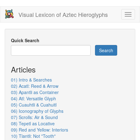
Skip
Visual Lexicon of Aztec Hieroglyphs
Toggl
to
naviga
main
content
Quick Search
Search
Articles
01) Intro & Searches
02) Acatl: Reed & Arrow
03) Apantli as Container
04) Atl: Versatile Glyph
05) Cuauhtli & Cuahuitl
06) Iconography of Glyphs
07) Scrolls: Air & Sound
08) Tepetl as Locative
09) Red and Yellow: Interiors
10) Tlantli: Not "Tooth"