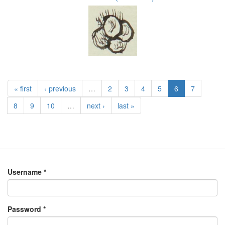
« first
‹ previous
…
2
3
4
5
6
7
8
9
10
…
next ›
last »
Username
*
Password
*