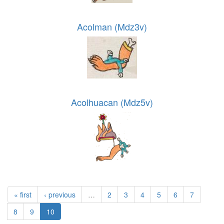
Acolman (Mdz3v)
Acolhuacan (Mdz5v)
« first
‹ previous
…
2
3
4
5
6
7
8
9
10