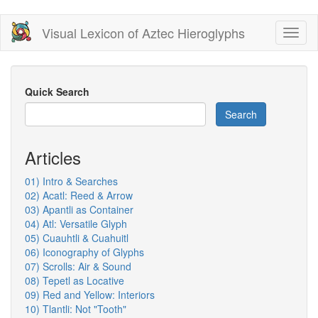
Skip
Visual Lexicon of Aztec Hieroglyphs
Toggl
to
naviga
main
content
Quick Search
Search
Articles
01) Intro & Searches
02) Acatl: Reed & Arrow
03) Apantli as Container
04) Atl: Versatile Glyph
05) Cuauhtli & Cuahuitl
06) Iconography of Glyphs
07) Scrolls: Air & Sound
08) Tepetl as Locative
09) Red and Yellow: Interiors
10) Tlantli: Not "Tooth"