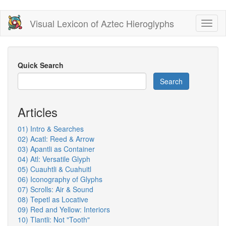
Skip
Visual Lexicon of Aztec Hieroglyphs
Toggl
to
naviga
main
content
Quick Search
Search
Articles
01) Intro & Searches
02) Acatl: Reed & Arrow
03) Apantli as Container
04) Atl: Versatile Glyph
05) Cuauhtli & Cuahuitl
06) Iconography of Glyphs
07) Scrolls: Air & Sound
08) Tepetl as Locative
09) Red and Yellow: Interiors
10) Tlantli: Not "Tooth"