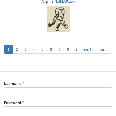
Aquia (MH884v)
1
2
3
4
5
6
7
8
9
next ›
last »
Username
*
Password
*