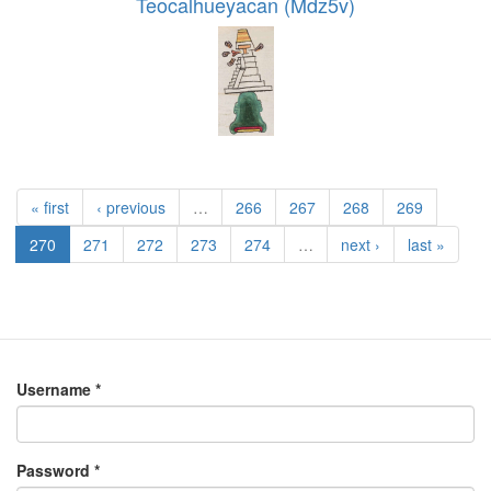
Teocalhueyacan (Mdz5v)
« first
‹ previous
…
266
267
268
269
270
271
272
273
274
…
next ›
last »
Username
*
Password
*