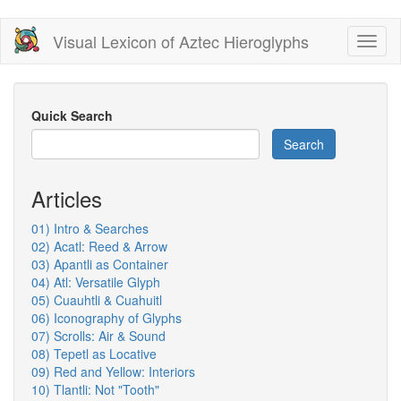
Skip
Visual Lexicon of Aztec Hieroglyphs
Toggl
to
naviga
main
content
Quick Search
Search
Articles
01) Intro & Searches
02) Acatl: Reed & Arrow
03) Apantli as Container
04) Atl: Versatile Glyph
05) Cuauhtli & Cuahuitl
06) Iconography of Glyphs
07) Scrolls: Air & Sound
08) Tepetl as Locative
09) Red and Yellow: Interiors
10) Tlantli: Not "Tooth"