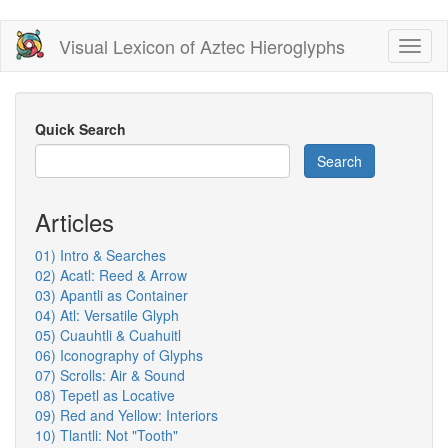
Skip
Visual Lexicon of Aztec Hieroglyphs
Toggl
to
naviga
main
content
Quick Search
Search
Articles
01) Intro & Searches
02) Acatl: Reed & Arrow
03) Apantli as Container
04) Atl: Versatile Glyph
05) Cuauhtli & Cuahuitl
06) Iconography of Glyphs
07) Scrolls: Air & Sound
08) Tepetl as Locative
09) Red and Yellow: Interiors
10) Tlantli: Not "Tooth"