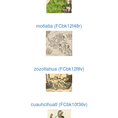
motlatia (FCbk12f48r)
zozotlahua (FCbk12f8v)
cuauhcihuatl (FCbk10f36v)