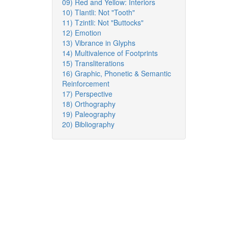
09) Red and Yellow: Interiors
10) Tlantli: Not "Tooth"
11) Tzintli: Not "Buttocks"
12) Emotion
13) Vibrance in Glyphs
14) Multivalence of Footprints
15) Transliterations
16) Graphic, Phonetic & Semantic
Reinforcement
17) Perspective
18) Orthography
19) Paleography
20) Bibliography