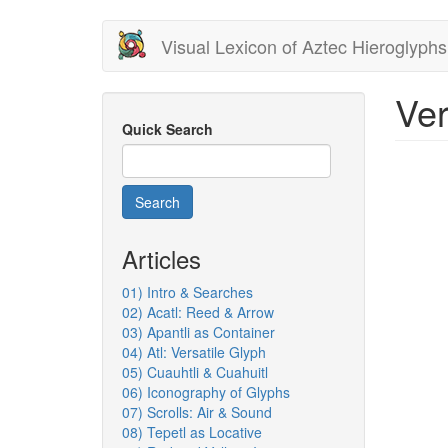
Skip
Visual Lexicon of Aztec Hieroglyphs
to
main
content
Ver
Quick Search
Search
Articles
01) Intro & Searches
02) Acatl: Reed & Arrow
03) Apantli as Container
04) Atl: Versatile Glyph
05) Cuauhtli & Cuahuitl
06) Iconography of Glyphs
07) Scrolls: Air & Sound
08) Tepetl as Locative