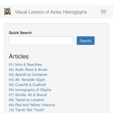
Skip
Visual Lexicon of Aztec Hieroglyphs
Toggl
to
naviga
main
content
Quick Search
Search
Articles
01) Intro & Searches
02) Acatl: Reed & Arrow
03) Apantli as Container
04) Atl: Versatile Glyph
05) Cuauhtli & Cuahuitl
06) Iconography of Glyphs
07) Scrolls: Air & Sound
08) Tepetl as Locative
09) Red and Yellow: Interiors
10) Tlantli: Not "Tooth"