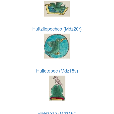
Huitzilopochco (Mdz20r)
Huilotepec (Mdz15v)
Hueiapan (Mdz16r)