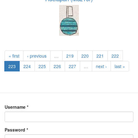
« first
‹ previous
…
219
220
221
222
223
224
225
226
227
…
next ›
last »
Username
*
Password
*