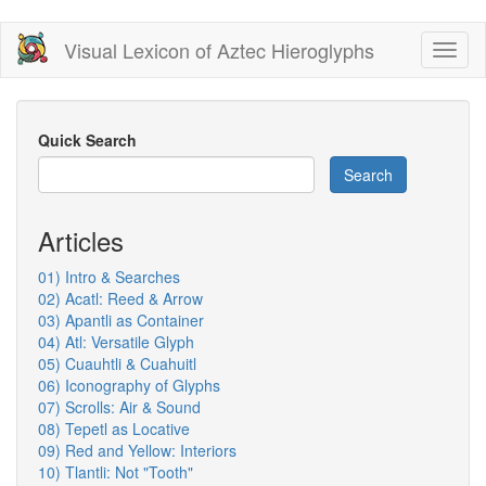
Skip
Visual Lexicon of Aztec Hieroglyphs
Toggl
to
naviga
main
content
Quick Search
Search
Articles
01) Intro & Searches
02) Acatl: Reed & Arrow
03) Apantli as Container
04) Atl: Versatile Glyph
05) Cuauhtli & Cuahuitl
06) Iconography of Glyphs
07) Scrolls: Air & Sound
08) Tepetl as Locative
09) Red and Yellow: Interiors
10) Tlantli: Not "Tooth"