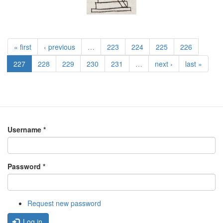
« first
‹ previous
…
223
224
225
226
227
228
229
230
231
…
next ›
last »
Username
*
Password
*
Request new password
Log in