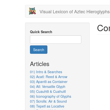
Skip
Visual Lexicon of Aztec Hieroglyphs
to
main
content
Co
Quick Search
Search
Articles
01) Intro & Searches
02) Acatl: Reed & Arrow
03) Apantli as Container
04) Atl: Versatile Glyph
05) Cuauhtli & Cuahuitl
06) Iconography of Glyphs
07) Scrolls: Air & Sound
08) Tepetl as Locative