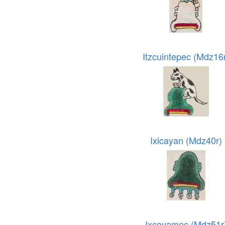
Itzcuintepec (Mdz16
Ixicayan (Mdz40r)
Ixcoyamec (Mdz51r