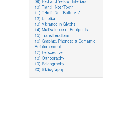
09) Red and Yellow: Interiors
10) Tlantli: Not "Tooth"
11) Tzintli: Not "Buttocks"
12) Emotion
13) Vibrance in Glyphs
14) Multivalence of Footprints
15) Transliterations
16) Graphic, Phonetic & Semantic
Reinforcement
17) Perspective
18) Orthography
19) Paleography
20) Bibliography