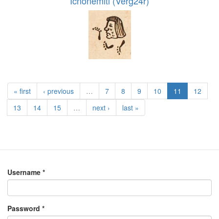
Icnonemitl (Verg24r)
« first
‹ previous
…
7
8
9
10
11
12
13
14
15
…
next ›
last »
Username
*
Password
*