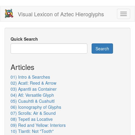
Skip
Visual Lexicon of Aztec Hieroglyphs
Toggl
to
naviga
main
content
Quick Search
Search
Articles
01) Intro & Searches
02) Acatl: Reed & Arrow
03) Apantli as Container
04) Atl: Versatile Glyph
05) Cuauhtli & Cuahuitl
06) Iconography of Glyphs
07) Scrolls: Air & Sound
08) Tepetl as Locative
09) Red and Yellow: Interiors
10) Tlantli: Not "Tooth"