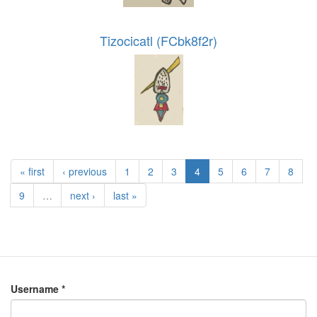
Tizocicatl (FCbk8f2r)
« first
‹ previous
1
2
3
4
5
6
7
8
9
…
next ›
last »
Username
*