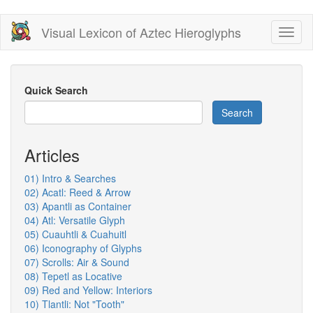
Skip
Visual Lexicon of Aztec Hieroglyphs
Toggl
to
naviga
main
content
Quick Search
Search
Articles
01) Intro & Searches
02) Acatl: Reed & Arrow
03) Apantli as Container
04) Atl: Versatile Glyph
05) Cuauhtli & Cuahuitl
06) Iconography of Glyphs
07) Scrolls: Air & Sound
08) Tepetl as Locative
09) Red and Yellow: Interiors
10) Tlantli: Not "Tooth"